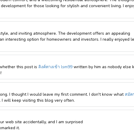
development for those looking for stylish and convenient living. I enj
estyle, and inviting atmosphere. The development offers an appealing
an interesting option for homeowners and investors. I really enjoyed l
whether this post is
ลิงค์ทางเข้า lsm99
written by him as nobody else
!
ong. I thought I would leave my first comment. I don't know what
สมัค
 will keep visiting this blog very often.
ur web site accidentally, and I am surprised
kmarked it.