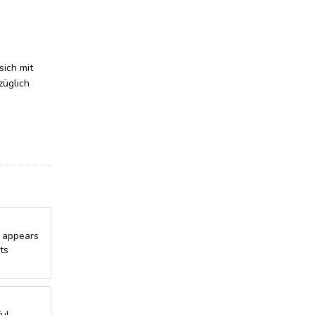
sich mit
züglich
t appears
ts
ul