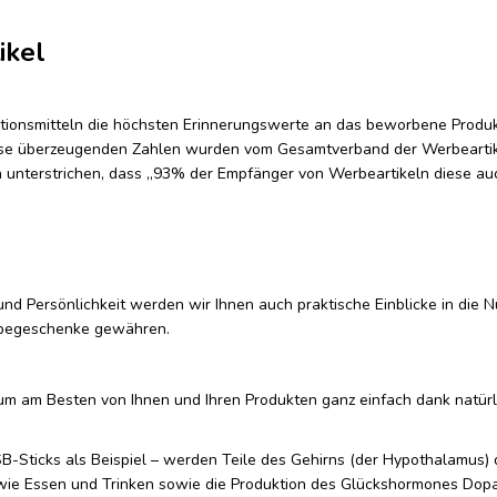
ikel
ationsmitteln die höchsten Erinnerungswerte an das beworbene Produ
se überzeugenden Zahlen wurden vom Gesamtverband der Werbeartik
ch unterstrichen, dass „93% der Empfänger von Werbeartikeln diese au
 Persönlichkeit werden wir Ihnen auch praktische Einblicke in die N
rbegeschenke gewähren.
kum am Besten von Ihnen und Ihren Produkten ganz einfach dank natür
Sticks als Beispiel – werden Teile des Gehirns (der Hypothalamus) 
 wie Essen und Trinken sowie die Produktion des Glückshormones Dop