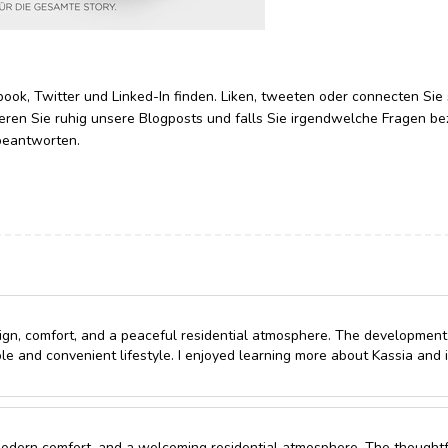
k, Twitter und Linked-In finden. Liken, tweeten oder connecten Sie 
ren Sie ruhig unsere Blogposts und falls Sie irgendwelche Fragen be
 beantworten.
sign, comfort, and a peaceful residential atmosphere. The developmen
le and convenient lifestyle. I enjoyed learning more about Kassia and i
modern comfort, and a welcoming residential atmosphere. The thoughtf