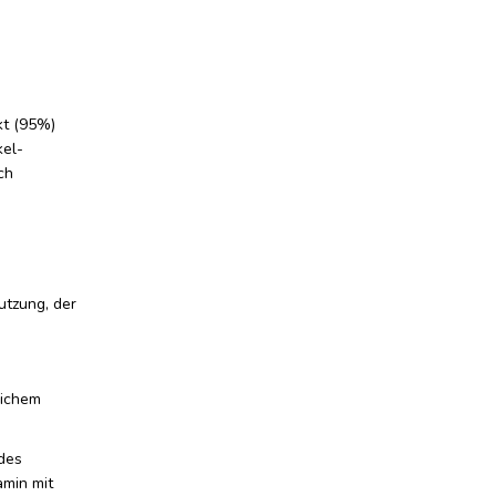
kt (95%)
el-
ch
utzung, der
lichem
des
amin mit