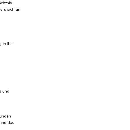
chtnis.
ers sich an
gen Ihr
s und
Kunden
 und das