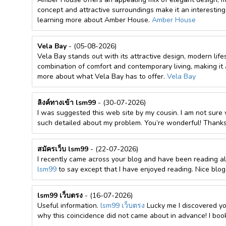
concept and attractive surroundings make it an interesting 
learning more about Amber House.
Amber House
Vela Bay
- (05-08-2026)
Vela Bay stands out with its attractive design, modern lif
combination of comfort and contemporary living, making it 
more about what Vela Bay has to offer.
Vela Bay
ลิงค์ทางเข้า lsm99
- (30-07-2026)
I was suggested this web site by my cousin. I am not sure 
such detailed about my problem. You’re wonderful! Thanks
สมัครเว็บ lsm99
- (22-07-2026)
I recently came across your blog and have been reading al
lsm99
to say except that I have enjoyed reading. Nice blog. I
lsm99 เว็บตรง
- (16-07-2026)
Useful information.
lsm99 เว็บตรง
Lucky me I discovered yo
why this coincidence did not came about in advance! I boo