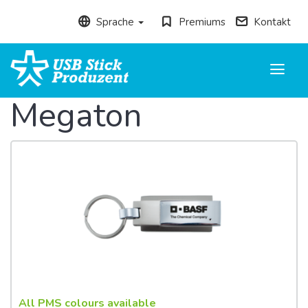
Sprache
Premiums
Kontakt
Toggle
navigati
Megaton
All PMS colours available