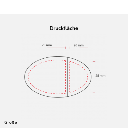
Druckfläche
Gr
ö
ße